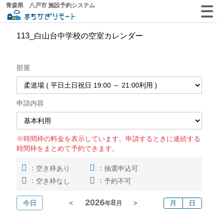
青森県 八戸市 施設予約システム
113_白山台中学校の空室カレンダー
部屋
申請内容
※時間枠の料金を表示しています。申請するときに連続する
時間枠をまとめて予約できます。
：
：
空き枠あり
抽選申込可
：
：
空き枠なし
予約不可
2026
8
今日
<
>
月
日
年
月