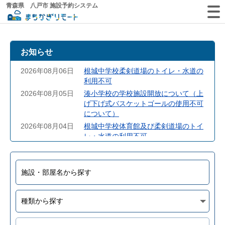
青森県 八戸市 施設予約システム
お知らせ
2026年08月06日
根城中学校柔剣道場のトイレ・水道の
利用不可
2026年08月05日
湊小学校の学校施設開放について（上
げ下げ式バスケットゴールの使用不可
について）
2026年08月04日
根城中学校体育館及び柔剣道場のトイ
レ・水道の利用不可
2026年07月28日
学校施設利用時のごみの持ち帰りにつ
いて（お願い）
2026年07月27日
８月３日（月）～８月９日（日）北稜
中学校体育館LED工事について
2026年07月27日
8月３日（月）～７日（金）三条小学校
トイレ使用不可
2026年07月24日
根城中学校の体育館開放について