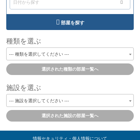
2026年07月09日
湊小学校、新井田小学校の学校施設開
放について
2026年06月29日
旭ヶ丘小学校、東中学校、湊中学校及
部屋を探す
び根城中学校の体育館の施設開放中止
について
2026年05月28日
クマの目撃情報について
種類を選ぶ
2026年05月21日
学校施設御利用中に鳥が侵入した場合
の対応について
--- 種類を選択してください ---
2026年05月21日
【お願い】近隣住民への配慮について
2026年05月14日
入館時の警備解除について
選択された種類の部屋一覧へ
2026年05月01日
毎月初めの2か月先又は３か月先の予約
受付開始時間について
施設を選ぶ
2026年04月08日
施設の利用方法の確認について
2026年03月02日
八戸市学校施設開放事業に関する各ご
--- 施設を選択してください ---
案内
2026年02月24日
【 よくある質問と回答 】
選択された施設の部屋一覧へ
2026年02月04日
学校施設開放利用時における迷惑メー
ルの除外設定のお願い
2026年02月04日
利用団体登録は毎年度の登録が必要で
情報セキュリティ・個人情報について
す。